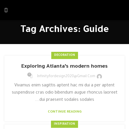
خصم يصل إلي 20 %
احصل علي الخصم الآن
علي الإيجار الشهري
Tag Archives: Guide
DECORATION
Exploring Atlanta’s modern homes
0
Infinityfordesign2020@gmail.com
Vivamus enim sagittis aptent hac mi dui a per aptent
suspendisse cras odio bibendum augue rhoncus laoreet
dui praesent sodales sodales....
CONTINUE READING
INSPIRATION