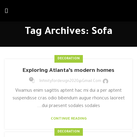
خصم يصل إلي 20 %
احصل علي الخصم الآن
علي الإيجار الشهري
Tag Archives: Sofa
DECORATION
Exploring Atlanta’s modern homes
0
Infinityfordesign2020@gmail.com
Vivamus enim sagittis aptent hac mi dui a per aptent
suspendisse cras odio bibendum augue rhoncus laoreet
dui praesent sodales sodales....
CONTINUE READING
DECORATION