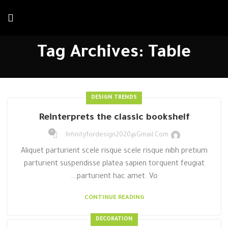
خصم يصل إلي 20 %
احصل علي الخصم الآن
علي الإيجار الشهري
Tag Archives: Table
DESIGN TRENDS
Reinterprets the classic bookshelf
0
Infinityfordesign2020@gmail.com
Aliquet parturient scele risque scele risque nibh pretium
parturient suspendisse platea sapien torquent feugiat
parturient hac amet. Vo...
CONTINUE READING
DECORATION